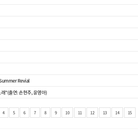
ummer Revial
래"(출연: 손현주, 윤영아)
4
5
6
7
8
9
10
11
12
13
14
15