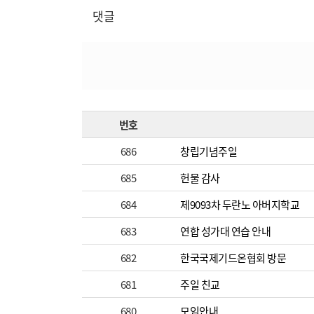
댓글
번호
686
창립기념주일
685
헌물 감사
684
제9093차 두란노 아버지학교
683
연합 성가대 연습 안내
682
한국국제기드온협회 방문
681
주일 친교
680
모임안내