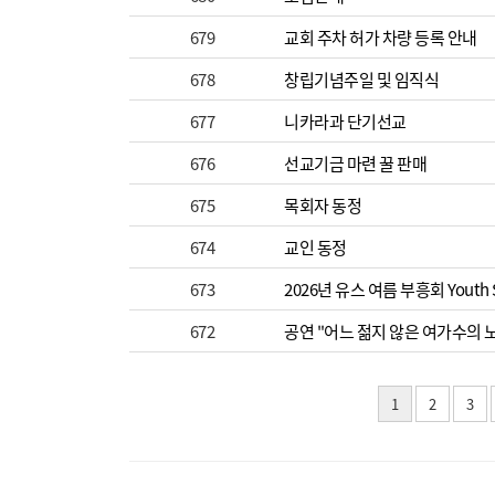
679
교회 주차 허가 차량 등록 안내
678
창립기념주일 및 임직식
677
니카라과 단기선교
676
선교기금 마련 꿀 판매
675
목회자 동정
674
교인 동정
673
2026년 유스 여름 부흥회 Youth S
672
공연 "어느 젊지 않은 여가수의 노
1
2
3