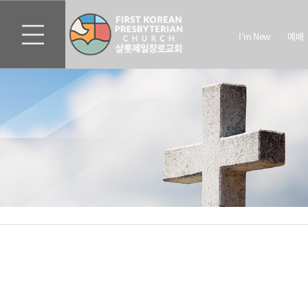
I’m New
예배