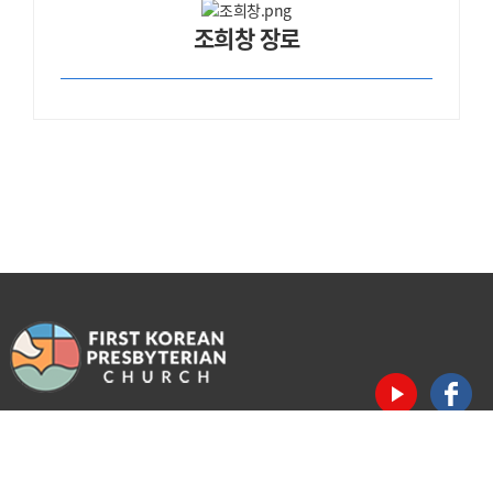
조희창 장로
샬롯제일장로교회