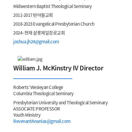
Midwestern Baptist Theological Seminary
2011-2017 반야월교회
2018-2023 Evangelical Presbyterian Church
2024–현재 샬롯제일장로교회
joshua.jh24@gmail.com
William J. McKinstry IV Director
Roberts’ Wesleyan College
Columbia Theological Seminary
Presbyterian University and Theological Seminary
ASSOCIATE PROFESSOR
Youth Ministry
RevenantAnanias@gmail.com