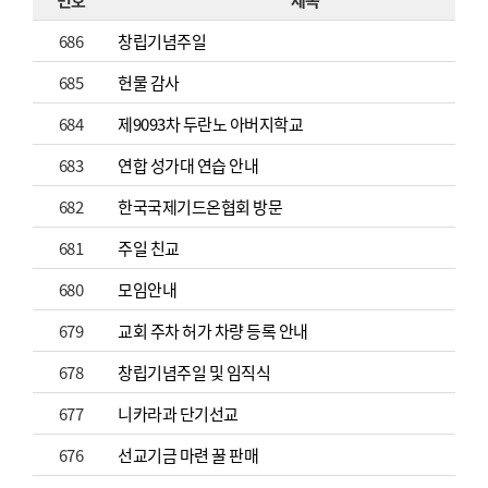
686
창립기념주일
685
헌물 감사
684
제9093차 두란노 아버지학교
683
연합 성가대 연습 안내
682
한국국제기드온협회 방문
681
주일 친교
680
모임안내
679
교회 주차 허가 차량 등록 안내
678
창립기념주일 및 임직식
677
니카라과 단기선교
676
선교기금 마련 꿀 판매