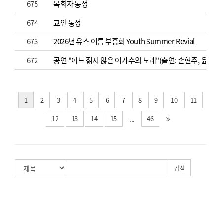
675
목회자 동정
674
교인 동정
673
2026년 유스 여름 부흥회 Youth Summer Revial
672
공연 "어느 젊지 않은 여가수의 노래"(출연: 손현주, 윤영아
1
2
3
4
5
6
7
8
9
10
11
...
12
13
14
15
46
검색